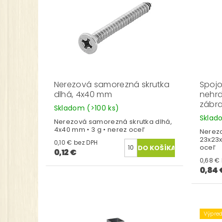
Nerezová samorezná skrutka
Spojo
dlhá, 4x40 mm
nehrd
zábra
Skladom
(>100 ks)
Skla
Nerezová samorezná skrutka dlhá,
4x40 mm • 3 g • nerez oceľ
Nerezo
23x23x
0,10 € bez DPH
oceľ
0,12 €
0,84 
Výpred