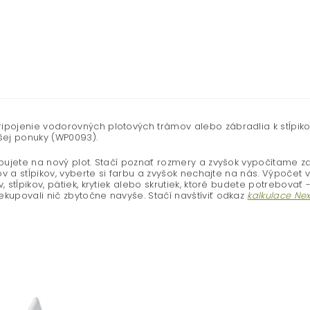
ipojenie vodorovných plotových trámov alebo zábradlia k stĺpiko
šej ponuky (WP0093).
ebujete na nový plot. Stačí poznať rozmery a zvyšok vypočítame z
kov a stĺpikov, vyberte si farbu a zvyšok nechajte na nás. Výpočet
stĺpikov, pätiek, krytiek alebo skrutiek, ktoré budete potrebovať 
kupovali nič zbytočne navyše. Stačí navštíviť odkaz
kalkulace Ne