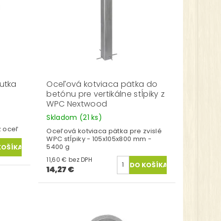
utka
Oceľová kotviaca pätka do
betónu pre vertikálne stĺpiky z
WPC Nextwood
Skladom
(21 ks)
a
z oceľ
Oceľová kotviaca pätka pre zvislé
WPC stĺpiky - 105x105x800 mm -
5400 g
11,60 € bez DPH
14,27 €