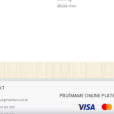
35x34 mm
KT
PRIJÍMAME ONLINE PLAT
od
@
nextwood.sk
i ochrany osobných údajov
11 411 001