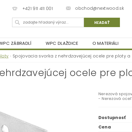
obchod@nextwood.sk
+421 911 411 001
WPC ZÁBRADLÍ
WPC DLAŽDICE
O MATERIÁLI
loty
Spojovacia svorka z nehrdzavejúcej ocele pre ploty a z
hrdzavejúcej ocele pre ploty
Nerezová spojov
- Nerezová oceľ
Dostupnosť
Cena