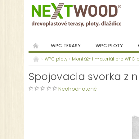
WPC TERASY
WPC PLOTY
GALÉRIA
WPC ploty
Montážní materiál pro WPC p
Spojovacia svorka z ne
Neohodnotené