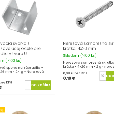
vacia svorka z
Nerezová samorezná skr
zavejúcej ocele pre
krátka, 4x20 mm
dlie v tvare U
Skladom
(>100 ks)
dom
(>100 ks)
Nerezova samorezná skrutk
krátka • 4x20 mm • 2 g • nere
vá spona na zábradlie -
26 mm - 24 g - Nerezová
0,08 € bez DPH
0,10 €
0,68 € bez DPH
€
aj