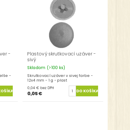
ver -
Plastový skrutkovací uzáver -
sivý
Skladom
(>100 ks)
elše -
Skrutkovací uzáver v sivej farbe -
12x4 mm - 1 g - plast
0,04 € bez DPH
0,05 €