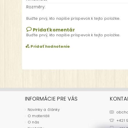
Rozměry:
Buďte prvý, kto napíše príspevok k tejto položke.
Pridať komentár
Buďte prvý, kto napíše príspevok k tejto položke.
Pridať hodnotenie
INFORMÁCIE PRE VÁS
KONTA
Novinky a články
obch
O materiáli
Vložením hodnotenie súhlasíte s
podmienkam
+421 9
O nás