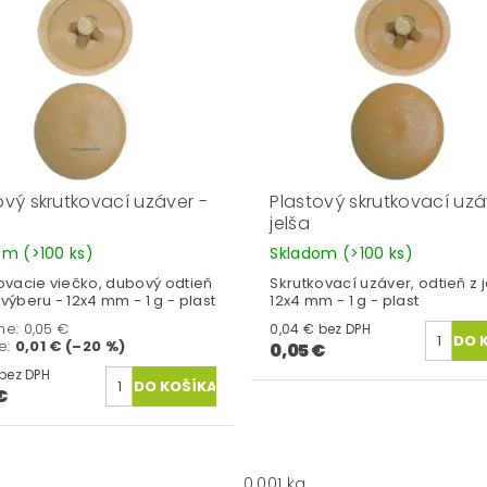
ový skrutkovací uzáver -
Plastový skrutkovací uzá
jelša
dom
(>100 ks)
Skladom
(>100 ks)
ovacie viečko, dubový odtieň
Skrutkovací uzáver, odtieň z j
výberu - 12x4 mm - 1 g - plast
12x4 mm - 1 g - plast
ne:
0,05 €
0,04 € bez DPH
te
:
0,01 € (–20 %)
0,05 €
0,03 € bez DPH
€
0.001 kg