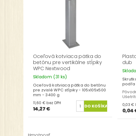
Oceľová kotviaca pätka do
Plast
betónu pre vertikálne stĺpiky
dub
WPC Nextwood
Skla
Skladom
(31 ks)
Skrutk
podľa 
Oceľová kotviaca pätka do betónu
pre zvislé WPC stĺpiky - 105x105x500
Pôvod
mm - 3400 g
Ušetrí
11,60 € bez DPH
14,27 €
0,04 
Hmotnosť