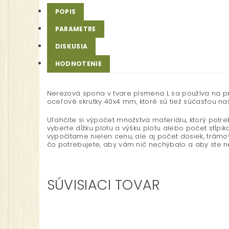
POPIS
PARAMETRE
DISKUSIA
HODNOTENIE
Nerezová spona v tvare písmena L sa používa na pr
oceľové skrutky 40x4 mm, ktoré sú tiež súčasťou na
Uľahčite si výpočet množstva materiálu, ktorý potr
vyberte dĺžku plotu a výšku plotu alebo počet stĺpi
vypočítame nielen cenu, ale aj počet dosiek, trámov, 
čo potrebujete, aby vám nič nechýbalo a aby ste ne
SÚVISIACI TOVAR