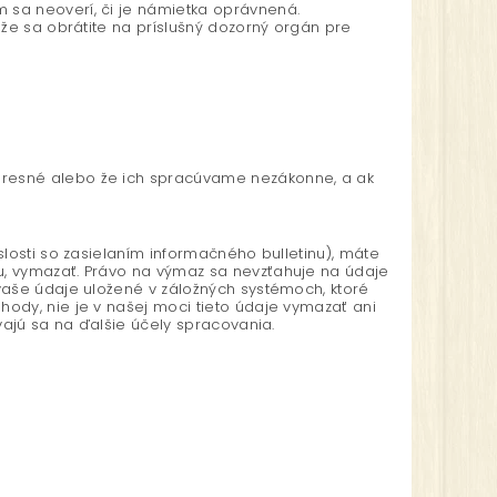
 sa neoverí, či je námietka oprávnená.
že sa obrátite na príslušný dozorný orgán pre
presné alebo že ich spracúvame nezákonne, a ak
losti so zasielaním informačného bulletinu), máte
u, vymazať. Právo na výmaz sa nevzťahuje na údaje
vaše údaje uložené v záložných systémoch, ktoré
ody, nie je v našej moci tieto údaje vymazať ani
vajú sa na ďalšie účely spracovania.