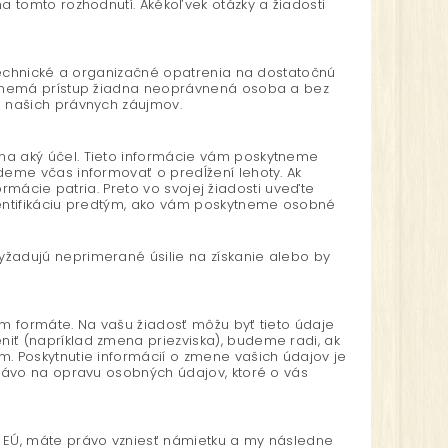
 tomto rozhodnutí. Akékoľvek otázky a žiadosti
technické a organizačné opatrenia na dostatočnú
, nemá prístup žiadna neoprávnená osoba a bez
 našich právnych záujmov.
na aký účel. Tieto informácie vám poskytneme
eme včas informovať o predĺžení lehoty. Ak
ormácie patria. Preto vo svojej žiadosti uveďte
entifikáciu predtým, ako vám poskytneme osobné
žadujú neprimerané úsilie na získanie alebo by
m formáte. Na vašu žiadosť môžu byť tieto údaje
ť (napríklad zmena priezviska), budeme radi, ak
 Poskytnutie informácií o zmene vašich údajov je
rávo na opravu osobných údajov, ktoré o vás
 EÚ, máte právo vzniesť námietku a my následne