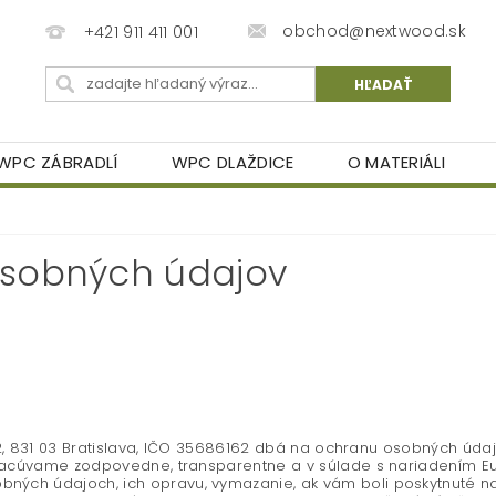
obchod@nextwood.sk
+421 911 411 001
WPC ZÁBRADLÍ
WPC DLAŽDICE
O MATERIÁLI
sobných údajov
 12, 831 03 Bratislava, IČO 35686162 dbá na ochranu osobných údajo
spracúvame zodpovedne, transparentne a v súlade s nariadením E
ých údajoch, ich opravu, vymazanie, ak vám boli poskytnuté na