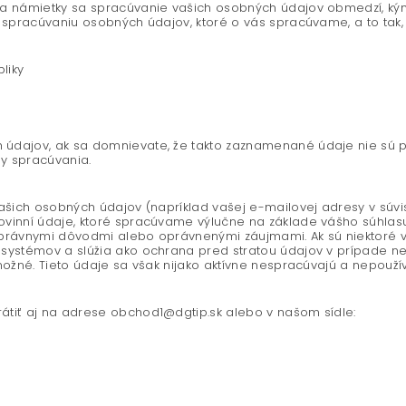
a námietky sa spracúvanie vašich osobných údajov obmedzí, kým
 spracúvaniu osobných údajov, ktoré o vás spracúvame, a to tak, 
liky
údajov, ak sa domnievate, že takto zaznamenané údaje nie sú 
y spracúvania.
ašich osobných údajov (napríklad vašej e-mailovej adresy v súvis
vinní údaje, ktoré spracúvame výlučne na základe vášho súhlas
u, právnymi dôvodmi alebo oprávnenými záujmami. Ak sú niektoré 
systémov a slúžia ako ochrana pred stratou údajov v prípade neh
možné. Tieto údaje sa však nijako aktívne nespracúvajú a nepouží
átiť aj na adrese obchod1@dgtip.sk alebo v našom sídle: