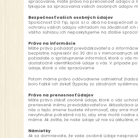
spracovanie, máte právo na prenosnosť údajov a na
týkajúce sa spracovania vašich osobných údajov mô
Bezpečnosť vašich osobných údajov
Spoločnosť DG Tip, spol. s.r.o. dbá na bezpečnosť
ochranu vašich údajov vzhľadom na závažnosť ich 
vášho súhlasu ich neposkytujeme na ďalšie spraco
Právo na informácie
Máte právo požiadať prevádzkovateľa o informácie
bezplatne najneskôr do 30 dní a v mimoriadnych si
požiadate o sprístupnenie informácií, ktoré o vás má
dostatočné identifikačné údaje o vás. V prípade 
údaje, ktoré o vás spracúvame.
Potom máme právo odôvodnene odmietnuť žiadosti o
bolo ťažké ich získať (typicky zo záložných systémov,
Právo na prenosnosť údajov
Máte právo získať osobné údaje, ktoré o vás uchov
prenesené inému prevádzkovateľovi. Aktualizácia 
nás o tejto zmene budete informovať, aby sme mohl
nevyhnutne potrebné na to, aby sme mohli riadne v
máme. Ak zistíte, že naše údaje už nie sú aktuálne,
Námietky
Ak sa domnievate, že vaše osobné údaje nespracúv