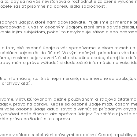
 to, aby sa na vás nevzťahovalo rozhodnutie založené výlučne na
žete zaslať písomne na adresu sídla spoločnosti.
 osobných údajov, ktoré nám odovzdávate. Prijali sme primerané 
spracovania. K vašim osobným údajom, ktoré sme od vás získali
vanie iným subjektom, pokiaľ to nevyžaduje zákon alebo ochrana
 o tom, aké osobné údaje o vás spracúvame, v akom rozsahu a 
tuáciách najneskôr do 90 dní. Vo výnimočných prípadoch vás bud
me, musíme najprv overiť, či ste skutočne osoba, ktorej tieto inf
potreby máme právo vyžiadať si dodatočné informácie na vašu id
 informácie, ktoré sú neprimerané, neprimerane sa opakujú, vy
 archívov atď.).
ávame, v štruktúrovanom, bežne používanom a strojovo čitateľno
údajov, právo na opravu. Keďže sa osobné údaje môžu časom meni
i vaše osobné údaje aktualizovať a vyhnúť sa prípadným chybám.
ykonávať naše činnosti ako správca údajov. To zahŕňa aj vaše p
 máte právo požiadať o ich opravu.
ame v súlade s platnými právnymi predpismi Českej republiky a