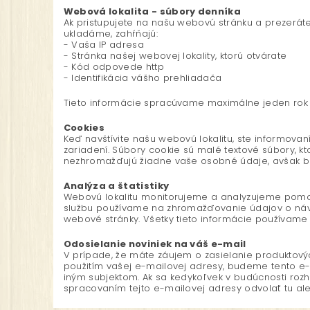
Webová lokalita - súbory denníka
Ak pristupujete na našu webovú stránku a prezeráte
ukladáme, zahŕňajú:
- Vaša IP adresa
- Stránka našej webovej lokality, ktorú otvárate
- Kód odpovede http
- Identifikácia vášho prehliadača
Tieto informácie spracúvame maximálne jeden rok a
Cookies
Keď navštívite našu webovú lokalitu, ste informov
zariadení. Súbory cookie sú malé textové súbory, 
nezhromažďujú žiadne vaše osobné údaje, avšak be
Analýza a štatistiky
Webovú lokalitu monitorujeme a analyzujeme pomoco
službu používame na zhromažďovanie údajov o návšt
webové stránky. Všetky tieto informácie používame
Odosielanie noviniek na váš e-mail
V prípade, že máte záujem o zasielanie produktových
použitím vašej e-mailovej adresy, budeme tento e-m
iným subjektom. Ak sa kedykoľvek v budúcnosti rozho
spracovaním tejto e-mailovej adresy odvolať tu al