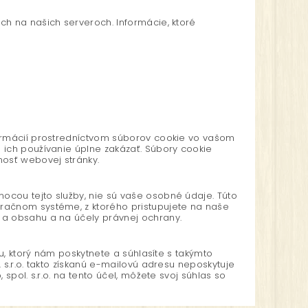
ch na našich serveroch. Informácie, ktoré
formácií prostredníctvom súborov cookie vo vašom
 ich používanie úplne zakázať. Súbory cookie
osť webovej stránky.
ocou tejto služby, nie sú vaše osobné údaje. Túto
račnom systéme, z ktorého pristupujete na naše
 a obsahu a na účely právnej ochrany.
u, ktorý nám poskytnete a súhlasíte s takýmto
s.r.o. takto získanú e-mailovú adresu neposkytuje
pol. s.r.o. na tento účel, môžete svoj súhlas so