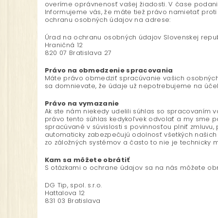
overíme oprávnenosť vašej žiadosti. V čase podani
Informujeme vás, že máte tiež právo namietať proti
ochranu osobných údajov na adrese:
Úrad na ochranu osobných údajov Slovenskej repub
Hraničná 12
820 07 Bratislava 27
Právo na obmedzenie spracovania
Máte právo obmedziť spracúvanie vašich osobných 
sa domnievate, že údaje už nepotrebujeme na účel
Právo na vymazanie
Ak ste nám niekedy udelili súhlas so spracovaním v
právo tento súhlas kedykoľvek odvolať a my sme po
spracúvané v súvislosti s povinnosťou plniť zmluv
automaticky zabezpečujú odolnosť všetkých našich 
zo záložných systémov a často to nie je technicky 
Kam sa môžete obrátiť
S otázkami o ochrane údajov sa na nás môžete obr
DG Tip, spol. s.r.o.
Hattalova 12
831 03 Bratislava