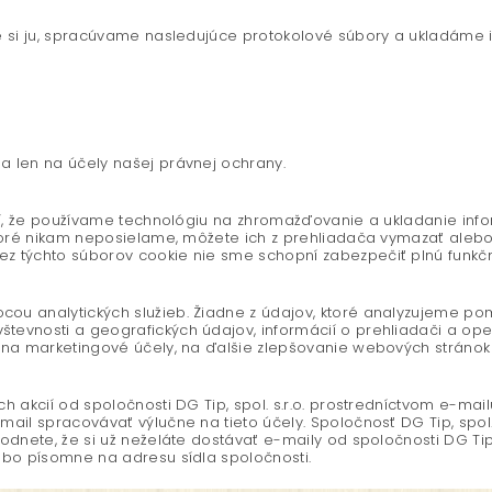
 si ju, spracúvame nasledujúce protokolové súbory a ukladáme i
 len na účely našej právnej ochrany.
aní, že používame technológiu na zhromažďovanie a ukladanie in
ktoré nikam neposielame, môžete ich z prehliadača vymazať alebo
z týchto súborov cookie nie sme schopní zabezpečiť plnú funkčn
u analytických služieb. Žiadne z údajov, ktoré analyzujeme pom
evnosti a geografických údajov, informácií o prehliadači a ope
 na marketingové účely, na ďalšie zlepšovanie webových stránok
 akcií od spoločnosti DG Tip, spol. s.r.o. prostredníctvom e-mail
ail spracovávať výlučne na tieto účely. Spoločnosť DG Tip, spol. 
dnete, že si už neželáte dostávať e-maily od spoločnosti DG Tip, s
ebo písomne na adresu sídla spoločnosti.