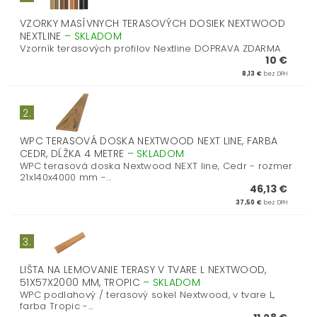
VZORKY MASÍVNYCH TERASOVÝCH DOSIEK NEXTWOOD
NEXTLINE
–
SKLADOM
Vzorník terasových profilov Nextline DOPRAVA ZDARMA
10 €
8,13 €
bez DPH
2.
WPC TERASOVÁ DOSKA NEXTWOOD NEXT LINE, FARBA
CEDR, DĹŽKA 4 METRE
–
SKLADOM
WPC terasová doska Nextwood NEXT line, Cedr - rozmer
21x140x4000 mm -...
46,13 €
37,50 €
bez DPH
3.
LIŠTA NA LEMOVANIE TERASY V TVARE L NEXTWOOD,
51X57X2000 MM, TROPIC
–
SKLADOM
WPC podlahový / terasový sokel Nextwood, v tvare L,
farba Tropic -...