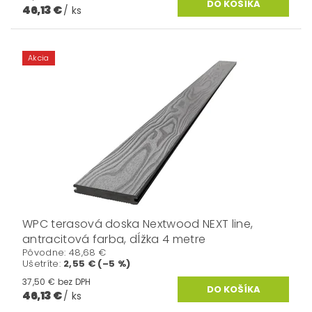
46,13 €
/ ks
Akcia
WPC terasová doska Nextwood NEXT line,
antracitová farba, dĺžka 4 metre
Pôvodne:
48,68 €
Ušetríte
:
2,55 € (–5 %)
37,50 € bez DPH
46,13 €
/ ks