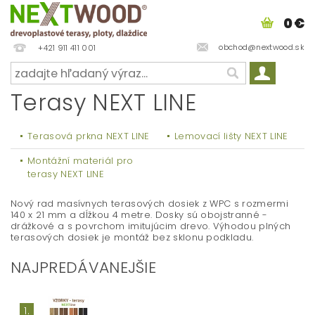
0 €
obchod@nextwood.sk
+421 911 411 001
Terasy NEXT LINE
Terasová prkna NEXT LINE
Lemovací lišty NEXT LINE
Montážní materiál pro
terasy NEXT LINE
Nový rad masívnych terasových dosiek z WPC s rozmermi
140 x 21 mm a dĺžkou 4 metre. Dosky sú obojstranné -
drážkové a s povrchom imitujúcim drevo. Výhodou plných
terasových dosiek je montáž bez sklonu podkladu.
NAJPREDÁVANEJŠIE
1.