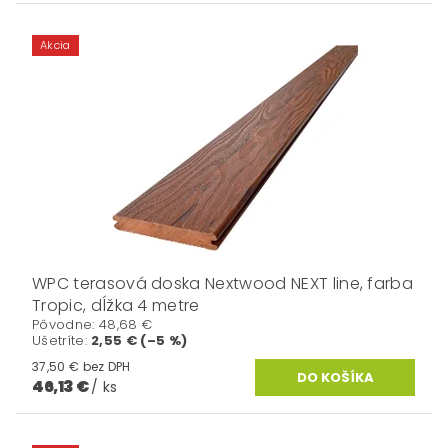
Akcia
WPC terasová doska Nextwood NEXT line, farba
Tropic, dĺžka 4 metre
Pôvodne:
48,68 €
Ušetríte
:
2,55 € (–5 %)
37,50 € bez DPH
46,13 €
/ ks