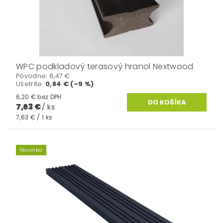
WPC podkladový terasový hranol Nextwood
Pôvodne:
8,47 €
Ušetríte
:
0,84 € (–9 %)
6,20 € bez DPH
7,63 €
/ ks
7,63 € / 1 ks
Novinka