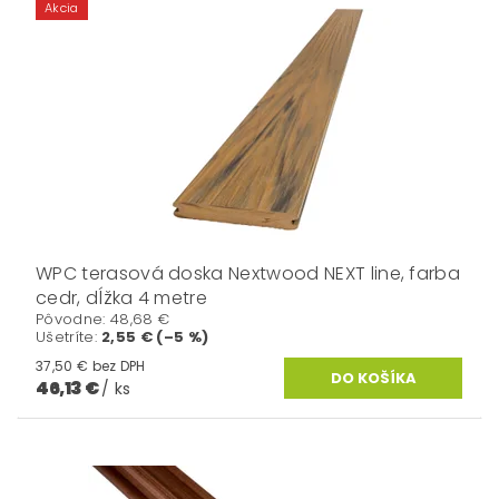
Akcia
WPC terasová doska Nextwood NEXT line, farba
cedr, dĺžka 4 metre
Pôvodne:
48,68 €
Ušetríte
:
2,55 € (–5 %)
37,50 € bez DPH
46,13 €
/ ks