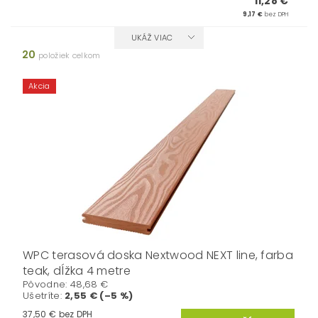
11,28 €
9,17 €
bez DPH
UKÁŽ VIAC
20
položiek celkom
Akcia
WPC terasová doska Nextwood NEXT line, farba
teak, dĺžka 4 metre
Pôvodne:
48,68 €
Ušetríte
:
2,55 € (–5 %)
37,50 € bez DPH