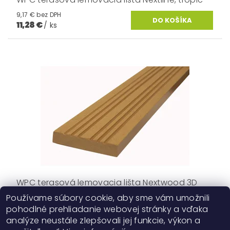
9,17 € bez DPH
11,28 €
/ ks
WPC terasová lemovacia lišta Nextwood 3D
line, jelša
Používame súbory cookie, aby sme vám umožnili
pohodlné prehliadanie webovej stránky a vďaka
9,17 € bez DPH
11,28 €
/ ks
analýze neustále zlepšovali jej funkcie, výkon a