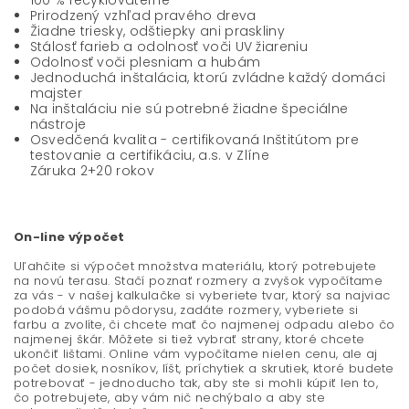
Prirodzený vzhľad pravého dreva
Žiadne triesky, odštiepky ani praskliny
Stálosť farieb a odolnosť voči UV žiareniu
Odolnosť voči plesniam a hubám
Jednoduchá inštalácia, ktorú zvládne každý domáci
majster
Na inštaláciu nie sú potrebné žiadne špeciálne
nástroje
Osvedčená kvalita - certifikovaná Inštitútom pre
testovanie a certifikáciu, a.s. v Zlíne
Záruka 2+20 rokov
On-line výpočet
Uľahčite si výpočet množstva materiálu, ktorý potrebujete
na novú terasu. Stačí poznať rozmery a zvyšok vypočítame
za vás - v našej kalkulačke si vyberiete tvar, ktorý sa najviac
podobá vášmu pôdorysu, zadáte rozmery, vyberiete si
farbu a zvolíte, či chcete mať čo najmenej odpadu alebo čo
najmenej škár. Môžete si tiež vybrať strany, ktoré chcete
ukončiť lištami. Online vám vypočítame nielen cenu, ale aj
počet dosiek, nosníkov, líšt, príchytiek a skrutiek, ktoré budete
potrebovať - jednoducho tak, aby ste si mohli kúpiť len to,
čo potrebujete, aby vám nič nechýbalo a aby ste