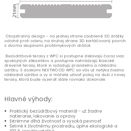
Obojstranný design - na jednej strane zaoblené 3D drážky
odolné proti oderu, na druhej strane 3D kartáčovaný povrch
s dvoma skupinami protišmykových drážok.
Bezúdržbové terasy z WPC si postupne získavajú čoraz viac
spokojných zákazníkov a postupne nahrádzajú klasické
drevené terasy, ktoré si vyžadujú pravidelnú a nákladnú
údržbu. S doskami NEXTWOOD WPC sa vás už netýka žiadna
nákladná údržba a vy si môžete užívať pokoj na duši z novej
terasy, ktorá bude vyzerať stále rovnako dokonale.
Hlavné výhody:
Praktický bezúdržbový materiál - už žiadne
natieranie, lakovanie a opravy
Extrémne dlhá životnosť a vysoká pevnosť
Šetrné k životnému prostrediu, úplne ekologické a
100 % recyklovateľné