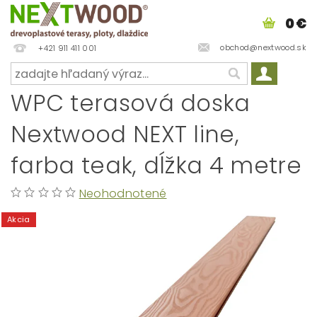
0 €
obchod@nextwood.sk
+421 911 411 001
WPC terasová doska
Nextwood NEXT line,
farba teak, dĺžka 4 metre
Neohodnotené
Akcia