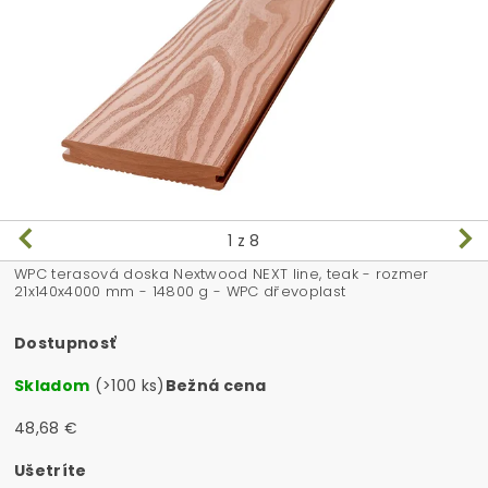
1
z 8
WPC terasová doska Nextwood NEXT line, teak - rozmer
21x140x4000 mm - 14800 g - WPC dřevoplast
Dostupnosť
Skladom
(>100 ks)
Bežná cena
48,68 €
Ušetríte