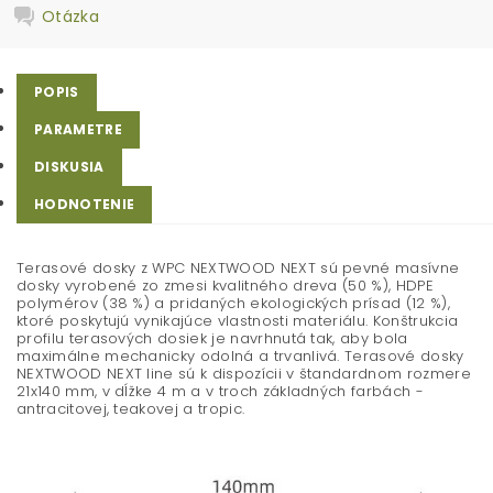
Otázka
POPIS
PARAMETRE
DISKUSIA
HODNOTENIE
Terasové dosky z WPC NEXTWOOD NEXT sú pevné masívne
dosky vyrobené zo zmesi kvalitného dreva (50 %), HDPE
polymérov (38 %) a pridaných ekologických prísad (12 %),
ktoré poskytujú vynikajúce vlastnosti materiálu. Konštrukcia
profilu terasových dosiek je navrhnutá tak, aby bola
maximálne mechanicky odolná a trvanlivá. Terasové dosky
NEXTWOOD NEXT line sú k dispozícii v štandardnom rozmere
21x140 mm, v dĺžke 4 m a v troch základných farbách -
antracitovej, teakovej a tropic.