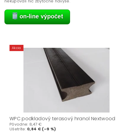
nekupovali nič zbytočne navyše.
Akcia
WPC podkladový terasový hranol Nextwood
Pôvodne:
8,47 €
Ušetríte
:
0,84 € (–9 %)