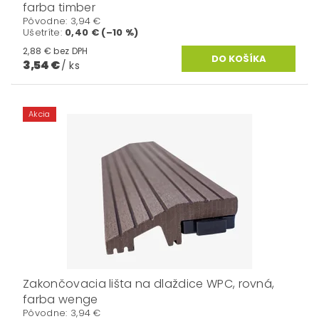
farba timber
Pôvodne:
3,94 €
Ušetríte
:
0,40 € (–10 %)
2,88 € bez DPH
3,54 €
/ ks
Akcia
Zakončovacia lišta na dlaždice WPC, rovná,
farba wenge
Pôvodne:
3,94 €