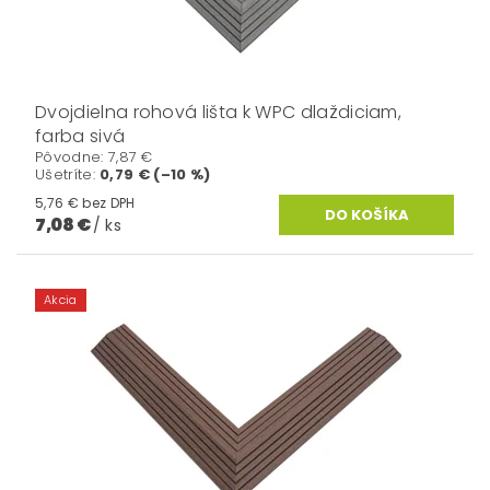
Dvojdielna rohová lišta k WPC dlaždiciam,
farba sivá
Pôvodne:
7,87 €
Ušetríte
:
0,79 € (–10 %)
5,76 € bez DPH
7,08 €
/ ks
Akcia