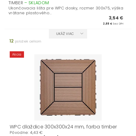
TIMBER
–
SKLADOM
Ukončovacia lišta pre WPC dosky, rozmer 300x75, výška
vrátane plastového...
3,54 €
2,88 €
bez DPH
UKÁŽ VIAC
12
položiek celkom
Akcia
WPC dlaždice 300x300x24 mm, farba timber
Pôvodne:
4,43 €