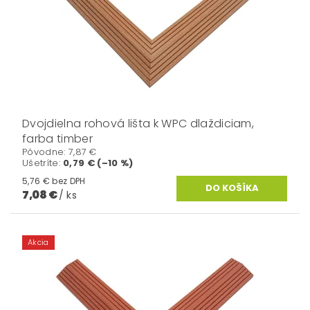
Dvojdielna rohová lišta k WPC dlaždiciam,
farba timber
Pôvodne:
7,87 €
Ušetríte
:
0,79 € (–10 %)
5,76 € bez DPH
7,08 €
/ ks
Akcia