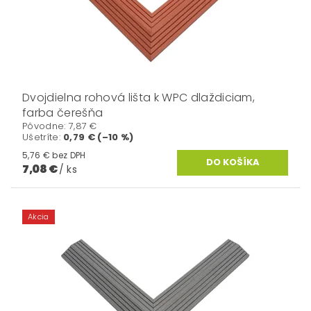
Dvojdielna rohová lišta k WPC dlaždiciam,
farba čerešňa
Pôvodne:
7,87 €
Ušetríte
:
0,79 € (–10 %)
5,76 € bez DPH
7,08 €
/ ks
Akcia