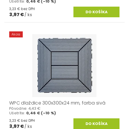
Ušetríte
:
0,46 € (–10 %)
3,23 € bez DPH
3,97 €
/ ks
Akcia
WPC dlaždice 300x300x24 mm, farba sivá
Pôvodne:
4,43 €
Ušetríte
:
0,46 € (–10 %)
3,23 € bez DPH
3,97 €
/ ks