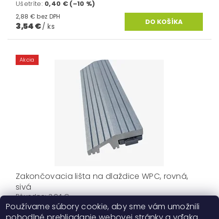
Ušetríte
:
0,40 € (–10 %)
2,88 € bez DPH
3,54 €
/ ks
Akcia
Zakončovacia lišta na dlaždice WPC, rovná,
sivá
Pôvodne:
3,94 €
Ušetríte
:
0,40 € (–10 %)
Používame súbory cookie, aby sme vám umožnili
pohodlné prehliadanie webovej stránky a vďaka
2,88 € bez DPH