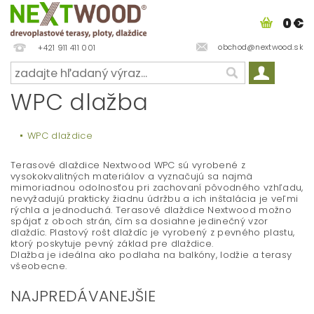
0 €
obchod@nextwood.sk
+421 911 411 001
WPC dlažba
WPC dlaždice
Terasové dlaždice Nextwood WPC sú vyrobené z
vysokokvalitných materiálov a vyznačujú sa najmä
mimoriadnou odolnosťou pri zachovaní pôvodného vzhľadu,
nevyžadujú prakticky žiadnu údržbu a ich inštalácia je veľmi
rýchla a jednoduchá. Terasové dlaždice Nextwood možno
spájať z oboch strán, čím sa dosiahne jedinečný vzor
dlaždíc. Plastový rošt dlaždíc je vyrobený z pevného plastu,
ktorý poskytuje pevný základ pre dlaždice.
Dlažba je ideálna ako podlaha na balkóny, lodžie a terasy
všeobecne.
NAJPREDÁVANEJŠIE