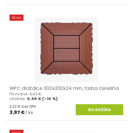
Akcia
WPC dlaždice 300x300x24 mm, farba čerešňa
Pôvodne:
4,43 €
Ušetríte
:
0,46 € (–10 %)
3,23 € bez DPH
3,97 €
/ ks
Akcia