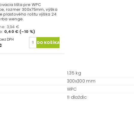
vacia lišta pre WPC
ce, rozmer 300x75mm, výška
e plastového roštu výška 24
arba wenge.
ne:
3,94 €
te
:
0,40 € (–10 %)
2,88 € bez DPH
€
1.35 kg
300x300 mm
WPC
11 dlaždic