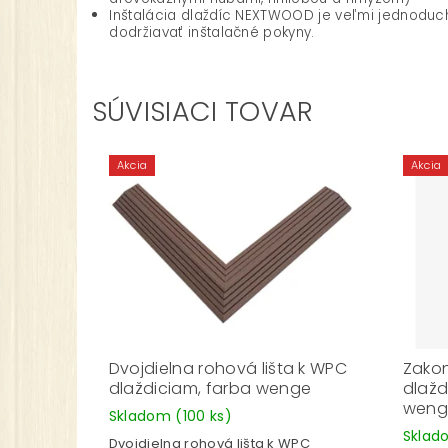
Inštalácia dlaždíc NEXTWOOD je veľmi jednoduc
dodržiavať inštalačné pokyny.
SÚVISIACI TOVAR
Akcia
Akcia
Dvojdielna rohová lišta k WPC
Zakon
dlaždiciam, farba wenge
dlažd
weng
Skladom
(100 ks)
Skla
Dvojdielna rohová lišta k WPC