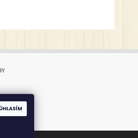
BY
ÚHLASÍM