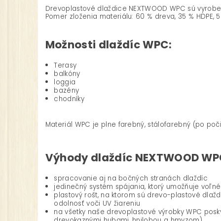
Drevoplastové dlaždice NEXTWOOD WPC sú vyrobené 
Pomer zloženia materiálu: 60 % dreva, 35 % HDPE, 5
Možnosti dlaždíc WPC:
Terasy
balkóny
loggia
bazény
chodníky
Materiál WPC je plne farebný, stálofarebný (po poči
Výhody dlaždíc NEXTWOOD WP
spracovanie aj na bočných stranách dlaždíc
jedinečný systém spájania, ktorý umožňuje voľné 
plastový rošt, na ktorom sú drevo-plastové dlaždi
odolnosť voči UV žiareniu
na všetky naše drevoplastové výrobky WPC posky
drevokaznými hubami, hnilobou a hmyzom)