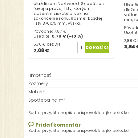
dlaždiciam Nextwood. Skladá sa z
Ukončo
ľavej a pravej lišty, ktorých
dlaždi
zložením získate prvok na
vrátan
zakončenie rohu. Rozmer každej
mm, f
lišty 370x75 mm, výška...
Pôvod
Pôvodne:
7,87 €
Ušetrí
Ušetríte
:
0,79 € (–10 %)
5,76 € bez DPH
3,54 
7,08 €
Hmotnosť
Rozměry
Materiál
Spotřeba na m²
Buďte prvý, kto napíše príspevok k tejto položke.
Pridať komentár
Buďte prvý, kto napíše príspevok k tejto položke.