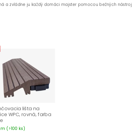
há a zvládne ju každý domáci majster pomocou bežných nástroj
čovacia lišta na
ice WPC, rovná, farba
e
dom
(>100 ks)