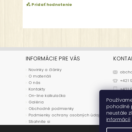
Pridať hodnotenie
INFORMÁCIE PRE VÁS
KONTA
Novinky a články
obch
O materiáli
Vložením hodnotenie súhlasíte s
podmienkam
+421 9
O nás
Kontakty
+421 9
On-line kalkulačka
Používame
Galéria
pohodlné 
Obchodné podmienky
neustále zl
Podmienky ochrany osobných údajov
informácií
Stiahnite si