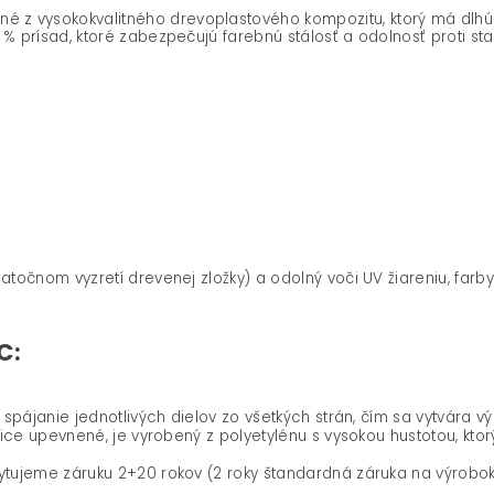
z vysokokvalitného drevoplastového kompozitu, ktorý má dlhú ž
 % prísad, ktoré zabezpečujú farebnú stálosť a odolnosť proti s
atočnom vyzretí drevenej zložky) a odolný voči UV žiareniu, farby
C:
spájanie jednotlivých dielov zo všetkých strán, čím sa vytvára v
ce upevnené, je vyrobený z polyetylénu s vysokou hustotou, ktorý 
tujeme záruku 2+20 rokov (2 roky štandardná záruka na výrobok