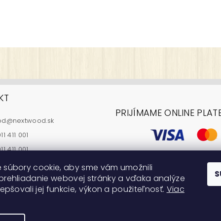
KT
PRIJÍMAME ONLINE PLAT
od
@
nextwood.sk
i ochrany osobných údajov
11 411 001
11 411 001
 súbory cookie, aby sme vám umožnili
S
prehliadanie webovej stránky a vďaka analýze
epšovali jej funkcie, výkon a použiteľnosť.
Viac